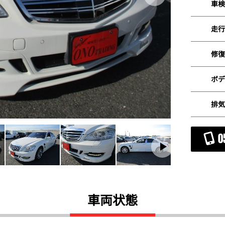
車検
走行
修復
ボデ
排気
0
車両状態