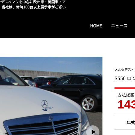
セデスベンツを中心に欧州車・英国車・ア
。当社は、常時100台以上展示車がござい
HOME
ニュース
メルセデス・
S550
支払総額
14
年式