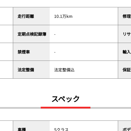
走行距離
10.1万km
修理
定期点検記録簿
-
リサ
禁煙車
-
輸入
法定整備
法定整備込
保証
スペック
車種
Sクラス
ボデ