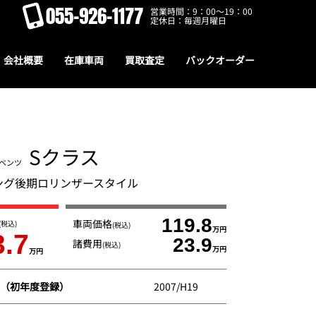
055-926-1177
営業時間：9：00～19：00
定休日：毎週月曜日
会社概要
在庫車両
買取査定
バックオーダー
Sクラス
ベンツ
 ロング後期ロリンザースタイル
119.8
車両価格
(税込)
(税込)
万円
3.7
23.9
諸費用
(税込)
万円
万円
（初年度登録）
2007/H19