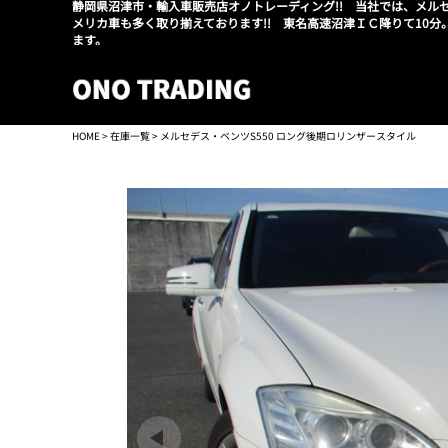
静岡県沼津市・輸入車販売店オノトレーディング!! 当社では、メル
メリカ車も多く取り揃えております!! 東名高速沼津ＩＣ降りて10分
ます。
HOME
>
在庫一覧
> メルセデス・ベンツS550 ロング後期ロリンザースタイル