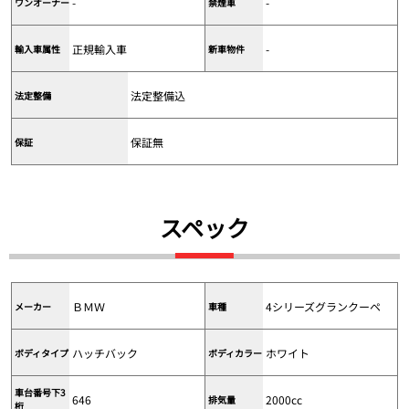
-
-
ワンオーナー
禁煙車
正規輸入車
-
輸入車属性
新車物件
法定整備込
法定整備
保証無
保証
スペック
ＢＭＷ
4シリーズグランクーペ
メーカー
車種
ハッチバック
ホワイト
ボディタイプ
ボディカラー
車台番号下3
646
2000cc
排気量
桁