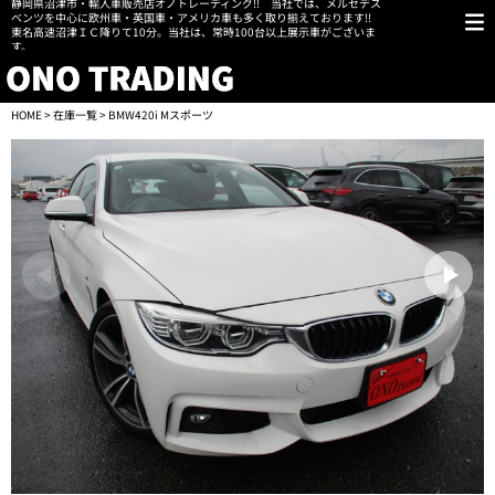
静岡県沼津市・輸入車販売店オノトレーディング!! 当社では、メルセデス
ベンツを中心に欧州車・英国車・アメリカ車も多く取り揃えております!!
東名高速沼津ＩＣ降りて10分。当社は、常時100台以上展示車がございま
す。
HOME
>
在庫一覧
> BMW420i Mスポーツ