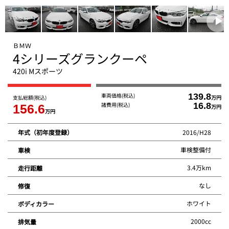
ＢＭＷ
4シリーズグランクーペ
420i Mスポーツ
車両価格
(税込)
139.8
支払総額
(税込)
万円
諸費用
(税込)
16.8
156.6
万円
万円
2016/H28
年式（初年度登録）
車検整備付
車検
3.4万km
走行距離
なし
修復
ホワイト
ボディカラー
2000cc
排気量