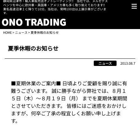
静岡県沼津市・輸入車販売店オノトレーディング!! 当社では、メルセデス
ベンツを中心に欧州車・英国車・アメリカ車も多く取り揃えております!!
東名高速沼津ＩＣ降りて10分。当社は、常時100台以上展示車がございま
す。
HOME
>
ニュース
> 夏季休暇のお知らせ
夏季休暇のお知らせ
ニュース
2013.08.7
■夏期休業のご案内■ 日頃よりご愛顧を賜り誠に有
難うございます。 誠に勝手ながら弊社では、８月１
５日（木）～８月１９日（月） までを夏期休業期間
とさせていただきます。 皆様にはご迷惑をおかけし
ますが、何卒ご了承の程宜しくお願い申し上げま
す。